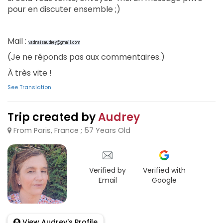
pour en discuter ensemble ;)
‎Mail :
vadnaisaudrey@gmail.com
‎(Je ne réponds pas aux commentaires.)
‎À très vite !
See Translation
Trip created by
Audrey
From Paris, France ; 57 Years Old
Verified by
Verified with
Email
Google
View Audrey's Profile