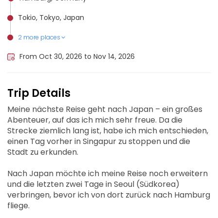
Tokio, Tokyo, Japan
2 more places
Seoul, South Korea
Singapore Changi Airport, Singapore
From Oct 30, 2026 to Nov 14, 2026
Trip Details
Meine nächste Reise geht nach Japan – ein großes
Abenteuer, auf das ich mich sehr freue. Da die
Strecke ziemlich lang ist, habe ich mich entschieden,
einen Tag vorher in Singapur zu stoppen und die
Stadt zu erkunden.
Nach Japan möchte ich meine Reise noch erweitern
und die letzten zwei Tage in Seoul (Südkorea)
verbringen, bevor ich von dort zurück nach Hamburg
fliege.