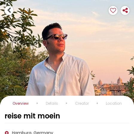
Overview
Details
Creator
Location
reise mit moein
Hamburg, Germany